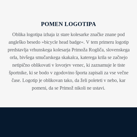
POMEN LOGOTIPA
Oblika logotipa izhaja iz stare kolesarke značke znane pod
angleško besedo »bicycle head badge«. V tem primeru logotip
predstavlja vrhunskega kolesarja Primoža Rogliča, slovenskega
orla, bivšega smučarskega skakalca, katerega krila se začnejo
netipično oblikovati v lovorjev venec, ki zaznamuje le tiste
športnike, ki se bodo v zgodovino športa zapisali za vse večne
čase. Logotip je oblikovan tako, da želi poleteti v nebo, kar
pomeni, da se Primož nikoli ne ustavi.