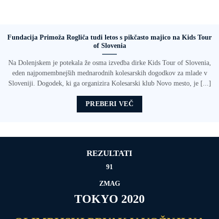
Fundacija Primoža Rogliča tudi letos s pikčasto majico na Kids Tour
of Slovenia
Na Dolenjskem je potekala že osma izvedba dirke Kids Tour of Slovenia,
eden najpomembnejših mednarodnih kolesarskih dogodkov za mlade v
Sloveniji. Dogodek, ki ga organizira Kolesarski klub Novo mesto, je [...]
PREBERI VEČ
REZULTATI
91
ZMAG
TOKYO 2020