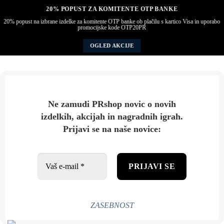
20% P
OPUST ZA KOMITENTE OTP BANKE
20% popust na izbrane izdelke za komitente OTP banke ob plačilu s kartico Visa in uporabo
promocijske kode OTP20PR
OGLED AKCIJE
Ne zamudi PRshop novic o novih
izdelkih, akcijah in nagradnih igrah.
Prijavi se na naše novice:
ZASEBNOST