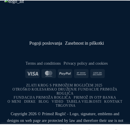
Pogoji poslovanja
Zasebnost in piškotki
Terms and conditions
Privacy policy and cookies
Visa
MasterCard
PayPal
Bank
Cash
Transfer
On
ZLATI KROG S PRIMOŽEM ROGLIČEM 2025
Delivery
OTROŠKO KOLESARSKO DRUŽENJE FUNDACIJE PRIMOŽA
ROGLIČA
FUNDACIJA PRIMOŽA ROGLIČA
PRIMOŽ IN OTP BANKA
O MENI
DIRKE
BLOG
VIDEO
TABELA VELIKOSTI
KONTAKT
TRGOVINA
Copyright 2026 © Primož Roglič - Logo, signature, emblems and
designs on web page are protected by law and therefore their use is not
allowed.