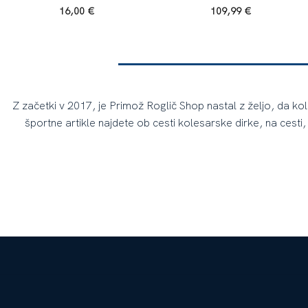
16,00
€
109,99
€
Z začetki v 2017, je Primož Roglič Shop nastal z željo, da ko
športne artikle najdete ob cesti kolesarske dirke, na cesti, 