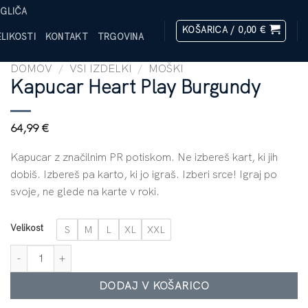
GLIČA
KOŠARICA /
0,00
€
LIKOSTI
KONTAKT
TRGOVINA
DOMOV
/
VSI IZDELKI
/
MOŠKI
Kapucar Heart Play Burgundy
64,99
€
Kapucar z značilnim PR potiskom. Ne izbereš kart, ki jih
dobiš. Izbereš pa karto, ki jo igraš. Izberi srce! Igraj po
svoje, ne glede na karte v roki.
Velikost
S
M
L
XL
XXL
Kapucar Heart Play Burgundy količina
DODAJ V KOŠARICO