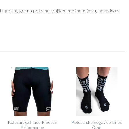
i trgovini, gre na pot v najkrajšem možnem času, navadno v
Kolesarske hlače Process
Kolesarske nogavice Lines
Performance
Črne