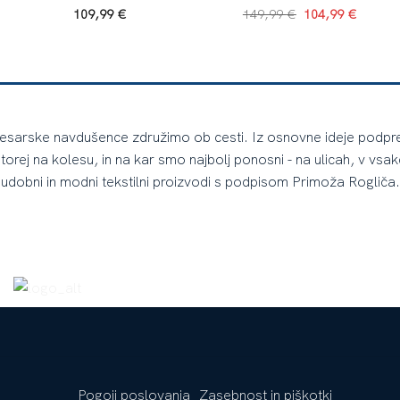
109,99
€
149,99
€
104,99
€
lesarske navdušence združimo ob cesti. Iz osnovne ideje podpreti 
torej na kolesu, in na kar smo najbolj ponosni - na ulicah, v vsakda
udobni in modni tekstilni proizvodi s podpisom Primoža Rogliča.
Pogoji poslovanja
Zasebnost in piškotki