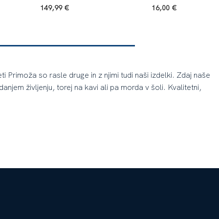
149,99
€
16,00
€
Primoža so rasle druge in z njimi tudi naši izdelki. Zdaj naše
njem življenju, torej na kavi ali pa morda v šoli. Kvalitetni,