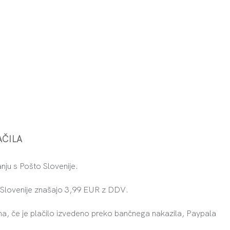
AČILA
ju s Pošto Slovenije.
e Slovenije znašajo 3,99 EUR z DDV.
na, če je plačilo izvedeno preko bančnega nakazila, Paypala