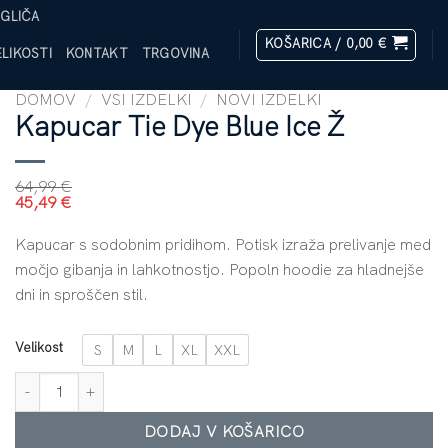
GLIČA
KOŠARICA /
0,00
€
LIKOSTI
KONTAKT
TRGOVINA
DOMOV
/
VSI IZDELKI
/
NOVI IZDELKI
Kapucar Tie Dye Blue Ice Ž
64,99
€
45,49
€
Kapucar s sodobnim pridihom. Potisk izraža prelivanje med
močjo gibanja in lahkotnostjo. Popoln hoodie za hladnejše
dni in sproščen stil.
Velikost
S
M
L
XL
XXL
Kapucar Tie Dye Blue Ice Ž količina
DODAJ V KOŠARICO