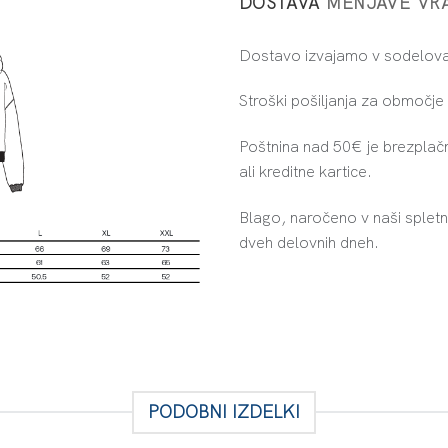
DOSTAVA
MENJAVE
VR
Dostavo izvajamo v sodelovan
Stroški pošiljanja za območj
Poštnina nad 50€ je brezplač
ali kreditne kartice.
Blago, naročeno v naši spletn
dveh delovnih dneh.
PODOBNI IZDELKI