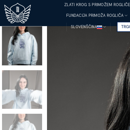
Skoči
ZLATI KROG S PRIMOŽEM ROGLIČE
na
FUNDACIJA PRIMOŽA ROGLIČA
vsebino
TRG
SLOVENŠČINA