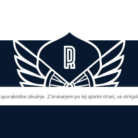
 uporabniške izkušnje. Z brskanjem po tej spletni strani, se strinja
Pogoji poslovanja
Zasebnost in piškotki