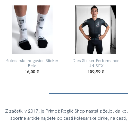
Kolesarske nogavice Sticker
Dres Sticker Performance
Bele
UNISEX
16,00
€
109,99
€
Z začetki v 2017, je Primož Roglič Shop nastal z željo, da ko
športne artikle najdete ob cesti kolesarske dirke, na cesti, 