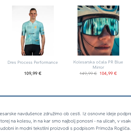
Kolesarska očala PR Blue
Dres Process Performance
Mirror
109,99
€
149,99
€
104,99
€
lesarske navdušence združimo ob cesti. Iz osnovne ideje podpreti 
torej na kolesu, in na kar smo najbolj ponosni - na ulicah, v vsakda
udobni in modni tekstilni proizvodi s podpisom Primoža Rogliča.