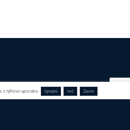
te z njihovo uporabo.
Sprejmi
Več
Zavrni