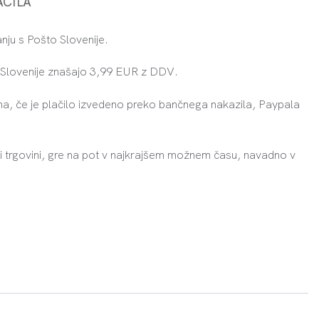
AČILA
ju s Pošto Slovenije.
e Slovenije znašajo 3,99 EUR z DDV.
na, če je plačilo izvedeno preko bančnega nakazila, Paypala
i trgovini, gre na pot v najkrajšem možnem času, navadno v