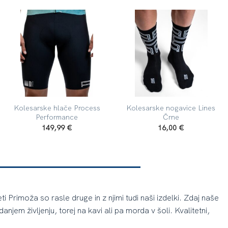
Kolesarske hlače Process
Kolesarske nogavice Lines
Performance
Črne
149,99
€
16,00
€
Primoža so rasle druge in z njimi tudi naši izdelki. Zdaj naše
njem življenju, torej na kavi ali pa morda v šoli. Kvalitetni,