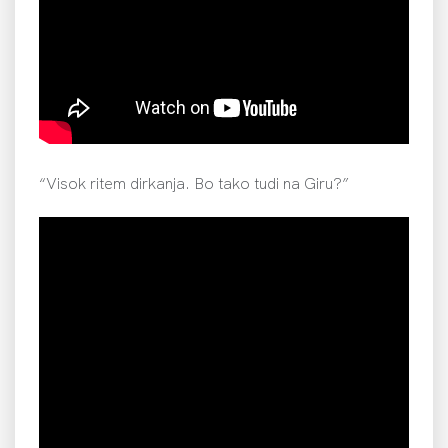
“Visok ritem dirkanja. Bo tako tudi na Giru?”