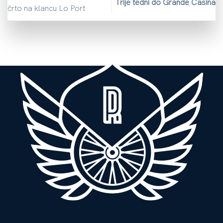
Trije tedni do Grande Casina
črto na klancu Lo Port