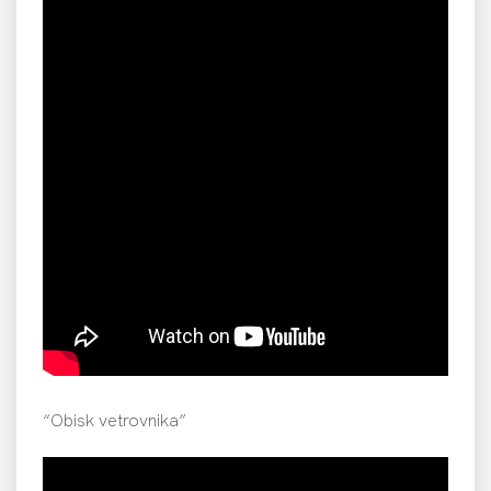
“Obisk vetrovnika”