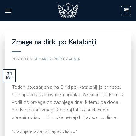
Skoči
na
vsebino
Zmaga na dirki po Kataloniji
POSTED ON
31 MARCA, 2023
BY
ADMIN
31
Mar
Teden kolesarjenja na Dirki po Kataloniji je prinesel
niz napadov svetovnega prvaka. A skupno je Primož
vodil od prvega do zadnjega dne, k temu pa dodal
še dve etapni zmagi. Spodaj lahko prisluhnete
zbranim vtisom Primoža nekaj dni po koncu dirke.
“Zadnja etapa, zmaga, vtisi,…”