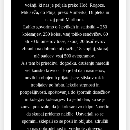
vožnji, ki nas je peljala preko Hoč, Rogoze,
Miklavža, do Ptuja, preko Vurberka, Dupleka in
nazaj proti Mariboru.
Lahko govorimo o številkah in statistiki – 250
kolesarjev, 250 koles, vsaj toliko sendvičev, 60
ali 70 kilometrov trase, skoraj 20 tisoč evrov
zbranih na dobrodelni dražbi, 18 stopinj, skoraj
nič padcev, vsaj 500 avtogramov.
A s tem bi prireditvi, dogodku, druženju naredili
velikansko krivico – to je bil dan nasmehov,
novih in obujenih prijateljstev, stiskov rok in
trepljajev po hrbtu, lekcija strpnosti in
potrpežljivosti, spoštovanja do športnih dosežkov
in kolegov kolesarjev. To je bil dan, ko se je
znova pokazalo, da je kolesarstvo ekipni šport in
da skupaj pridemo najdlje. Ustvarjali so se
spomini, sklepali so se posli in obljube, združili
so nas dobrodelnost in vrednote zdravega,