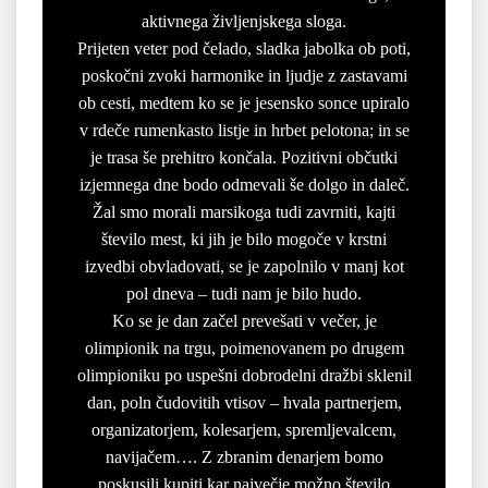
aktivnega življenjskega sloga.
Prijeten veter pod čelado, sladka jabolka ob poti,
poskočni zvoki harmonike in ljudje z zastavami
ob cesti, medtem ko se je jesensko sonce upiralo
v rdeče rumenkasto listje in hrbet pelotona; in se
je trasa še prehitro končala. Pozitivni občutki
izjemnega dne bodo odmevali še dolgo in daleč.
Žal smo morali marsikoga tudi zavrniti, kajti
število mest, ki jih je bilo mogoče v krstni
izvedbi obvladovati, se je zapolnilo v manj kot
pol dneva – tudi nam je bilo hudo.
Ko se je dan začel prevešati v večer, je
olimpionik na trgu, poimenovanem po drugem
olimpioniku po uspešni dobrodelni dražbi sklenil
dan, poln čudovitih vtisov – hvala partnerjem,
organizatorjem, kolesarjem, spremljevalcem,
navijačem…. Z zbranim denarjem bomo
poskusili kupiti kar največje možno število