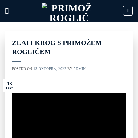
Skoči
na
vsebino
ZLATI KROG S PRIMOŽEM
ROGLIČEM
POSTED ON
13 OKTOBRA, 2022
BY
ADMIN
13
Okt